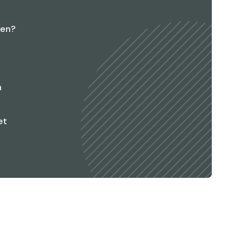
men?
n
et