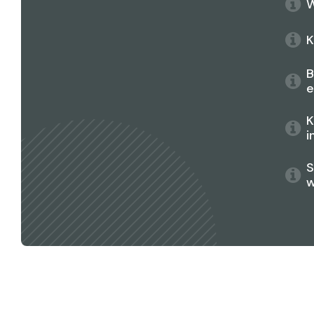
W
K
B
e
K
i
S
w