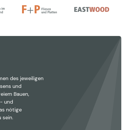
men des jeweiligen
esens und
reiem Bauen,
n- und
as nötige
 sein.