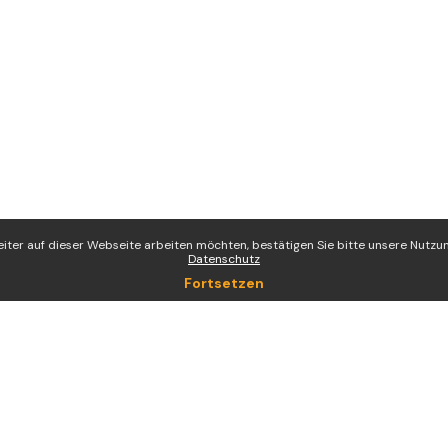
iter auf dieser Webseite arbeiten möchten, bestätigen Sie bitte unsere Nutzung
Datenschutz
Fortsetzen
Sie sind als Gast angemeldet (
Anmelden
)
Datenschutzinfos