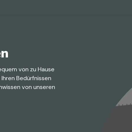
e
en
 bequem von zu Hause
s Ihren Bedürfnissen
achwissen von unseren